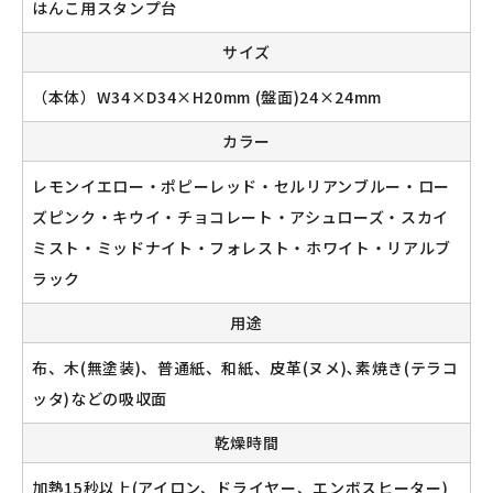
はんこ用スタンプ台
サイズ
新規会員登録
（本体）W34×D34×H20mm (盤面)24×24mm
カラー
ログイン
レモンイエロー・ポピーレッド・セルリアンブルー・ロー
マイアカウント
ズピンク・キウイ・チョコレート・アシュローズ・スカイ
ミスト・ミッドナイト・フォレスト・ホワイト・リアルブ
カートを見る
ラック
お買い物ガイド
用途
よくある質問
布、木(無塗装)、普通紙、和紙、皮革(ヌメ)､素焼き(テラコ
ッタ)などの吸収面
お問い合わせ
乾燥時間
加熱15秒以上(アイロン、ドライヤー、エンボスヒーター)