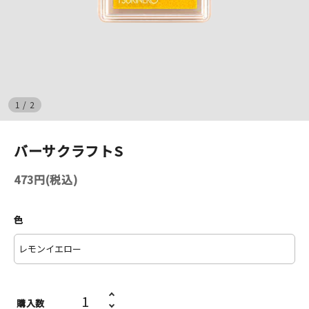
イベント
印刷見本
シルクスクリーン
1
/
2
無地素材
バーサクラフトS
紙
473円(税込)
はんこ
色
雑貨
本
文房具
購入数