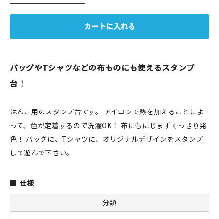
JAMグッズ
カートに入れる
台湾グッズ
在庫限り
バッグやTシャツなどの布ものにも使えるスタンプ
台！
はんこ用のスタンプ台です。 アイロンで熱を加えることによ
おすすめ特集
って、色が定着するので洗濯OK！ 布にもにじまずくっきり発
読みもの
色！ バッグに、Tシャツに、オリジナルデザインをスタンプ
して遊んで下さい。
イベント・ワークショップ
ギャラリー
仕様
分類
おしらせ