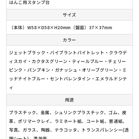
はんこ用スタンプ台
サイズ
新規会員登録
（本体）W58×D58×H20mm（盤面）37×37mm
カラー
ログイン
ジェットブラック・バイブラントバイトレット・クラウデ
マイアカウント
ィスカイ・カクタスグリーン・ティールブルー・チェリー
ピンク・パンプキン・ガナッシュ・オリーブグリーン・ミ
カートを見る
ッドナイトブルー・セントバレンタイン・エメラルドシテ
お買い物ガイド
ィ
よくある質問
用途
プラスチック、金属、シュリンクプラスチック、ゴム、皮
お問い合わせ
革、ポリマークレイ、ラミネート紙、コート紙、普通紙、
写真、ガラス、陶器、テラコッタ、トランスパレンシー(透
明シート)、塗装面