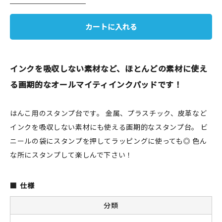
JAMグッズ
カートに入れる
台湾グッズ
在庫限り
インクを吸収しない素材など、ほとんどの素材に使え
る画期的なオールマイティインクパッドです！
はんこ用のスタンプ台です。 金属、プラスチック、皮革など
おすすめ特集
インクを吸収しない素材にも使える画期的なスタンプ台。 ビ
読みもの
ニールの袋にスタンプを押してラッピングに使っても◎ 色ん
な所にスタンプして楽しんで下さい！
イベント・ワークショップ
ギャラリー
仕様
分類
おしらせ