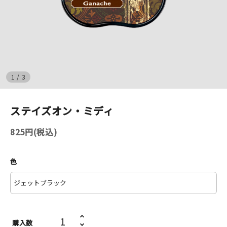
イベント
印刷見本
シルクスクリーン
1
/
3
無地素材
ステイズオン・ミディ
紙
825円(税込)
はんこ
色
雑貨
本
文房具
購入数