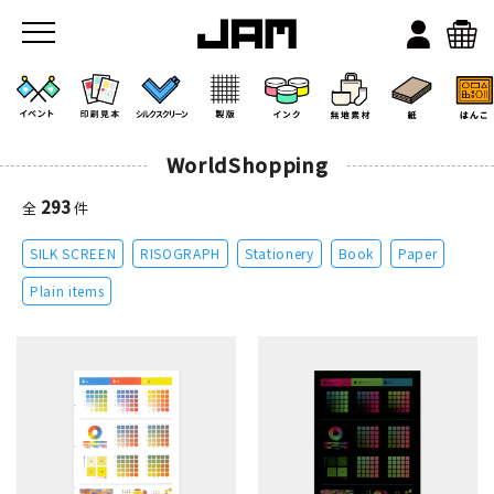
WorldShopping
293
全
件
SILK SCREEN
RISOGRAPH
Stationery
Book
Paper
JAMのこと
Plain items
お店/ワークスペース