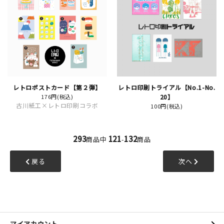
レトロポストカード【第２弾】
レトロ印刷トライアル【No.1-No.
176円(税込)
20】
古川紙工×レトロ印刷コラボ
100円(税込)
293
121
132
商品中
-
商品
戻る
次へ
マイアカウント