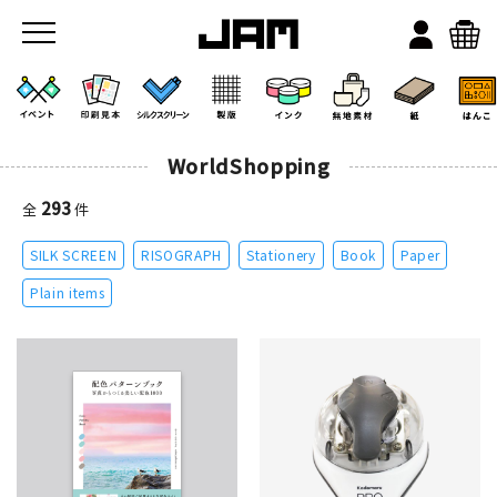
WorldShopping
293
全
件
SILK SCREEN
RISOGRAPH
Stationery
Book
Paper
JAMのこと
Plain items
お店/ワークスペース