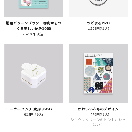
イベント
配色パターンブック 写真からつ
かどまるPRO
印刷見本
くる美しい配色1000
1,298円(税込)
2,420円(税込)
シルクスクリーン
無地素材
紙
はんこ
雑貨
コーナーパンチ 変形３WAY
かわいい布ものデザイン
本
935円(税込)
1,980円(税込)
シルクスクリーンのヒントがいっ
ぱい！
文房具