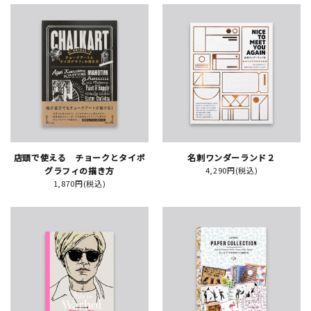
JAMグッズ
台湾グッズ
在庫限り
店頭で使える チョークとタイポ
名刺ワンダーランド２
おすすめ特集
グラフィの描き方
4,290円(税込)
1,870円(税込)
読みもの
イベント・ワークショップ
ギャラリー
おしらせ