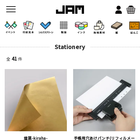
Stationery
41
全
件
JAMのこと
お店/ワークスペース
煌葉-kiraha-
手帳用穴あけパンチ(リフィルメー