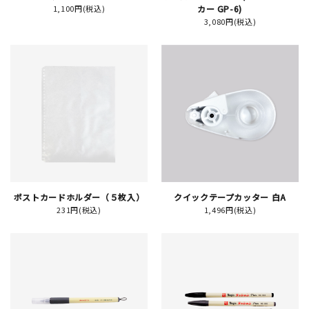
1,100円(税込)
カー GP-6)
3,080円(税込)
イベント
印刷見本
シルクスクリーン
無地素材
紙
はんこ
ポストカードホルダー（５枚入）
クイックテープカッター 白A
231円(税込)
1,496円(税込)
雑貨
本
文房具