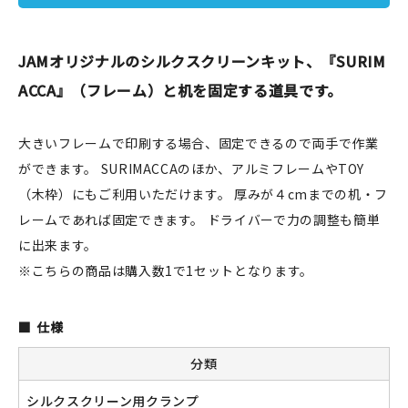
JAMグッズ
JAMオリジナルのシルクスクリーンキット、『SURIM
台湾グッズ
ACCA』（フレーム）と机を固定する道具です。
在庫限り
大きいフレームで印刷する場合、固定できるので両手で作業
ができます。 SURIMACCAのほか、アルミフレームやTOY
（木枠）にもご利用いただけます。 厚みが４cmまでの机・フ
おすすめ特集
レームであれば固定できます。 ドライバーで力の調整も簡単
に出来ます。
読みもの
※こちらの商品は購入数1で1セットとなります。
イベント・ワークショップ
仕様
ギャラリー
分類
おしらせ
シルクスクリーン用クランプ