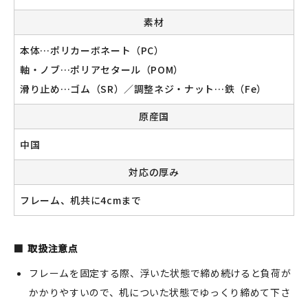
素材
本体…ポリカーボネート（PC）
新規会員登録
軸・ノブ…ポリアセタール（POM）
滑り止め…ゴム（SR）／調整ネジ・ナット…鉄（Fe）
ログイン
原産国
マイアカウント
中国
カートを見る
対応の厚み
お買い物ガイド
フレーム、机共に4cmまで
よくある質問
取扱注意点
お問い合わせ
フレームを固定する際、浮いた状態で締め続けると負荷が
かかりやすいので、机についた状態でゆっくり締めて下さ