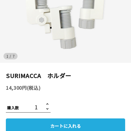
イベント
印刷見本
シルクスクリーン
無地素材
1
/
7
紙
SURIMACCA ホルダー
はんこ
14,300円(税込)
雑貨
購入数
本
文房具
カートに入れる