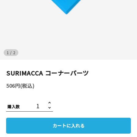
イベント
印刷見本
シルクスクリーン
1
/
2
無地素材
SURIMACCA コーナーパーツ
紙
506円(税込)
はんこ
雑貨
購入数
本
カートに入れる
文房具