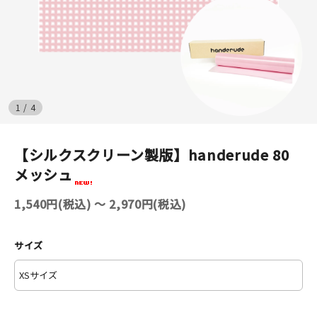
イベント
印刷見本
シルクスクリーン
1
/
4
無地素材
【シルクスクリーン製版】handerude 80
紙
メッシュ
はんこ
1,540円(税込) 〜 2,970円(税込)
雑貨
サイズ
本
文房具