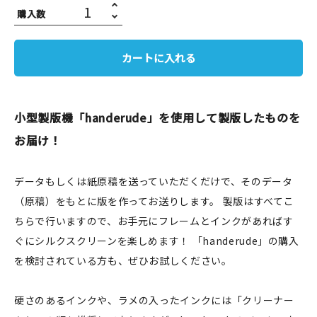
購入数
JAMグッズ
台湾グッズ
カートに入れる
在庫限り
小型製版機「handerude」を使用して製版したものを
お届け！
おすすめ特集
データもしくは紙原稿を送っていただくだけで、そのデータ
読みもの
（原稿）をもとに版を作ってお送りします。 製版はすべてこ
ちらで行いますので、お手元にフレームとインクがあればす
イベント・ワークショップ
ぐにシルクスクリーンを楽しめます！ 「handerude」の購入
を検討されている方も、ぜひお試しください。
ギャラリー
おしらせ
硬さのあるインクや、ラメの入ったインクには「クリーナー