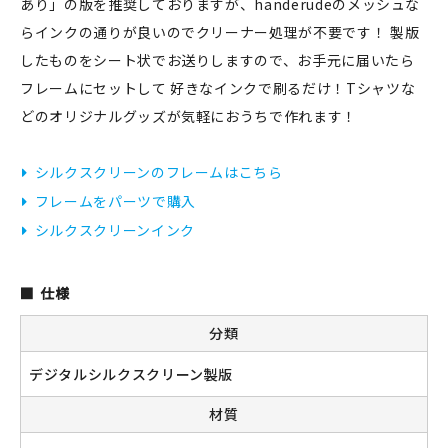
あり」の版を推奨しておりますが、handerudeのメッシュな
らインクの通りが良いのでクリーナー処理が不要です！ 製版
したものをシート状でお送りしますので、お手元に届いたら
新規会員登録
フレームにセットして 好きなインクで刷るだけ！Tシャツな
どのオリジナルグッズが気軽におうちで作れます！
ログイン
シルクスクリーンのフレームはこちら
マイアカウント
フレームをパーツで購入
カートを見る
シルクスクリーンインク
お買い物ガイド
仕様
よくある質問
分類
お問い合わせ
デジタルシルクスクリーン製版
材質