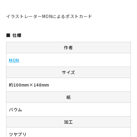
JAMグッズ
イラストレーターMONによるポストカード
台湾グッズ
仕様
在庫限り
作者
MON
おすすめ特集
サイズ
約100mm×148mm
読みもの
紙
イベント・ワークショップ
バウム
ギャラリー
加工
おしらせ
ツヤプリ