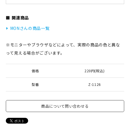
関連商品
新規会員登録
MONさんの商品一覧
ログイン
※モニターやブラウザなどによって、実際の商品の色と異な
マイアカウント
って見える場合がございます。
カートを見る
価格
220円(税込)
お買い物ガイド
型番
Z-1126
よくある質問
商品について問い合わせる
お問い合わせ