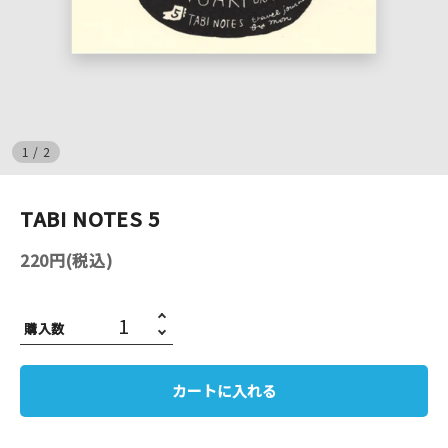
イベント
印刷見本
シルクスクリーン
1
/
2
無地素材
TABI NOTES 5
紙
220円(税込)
はんこ
購入数
雑貨
本
カートに入れる
文房具