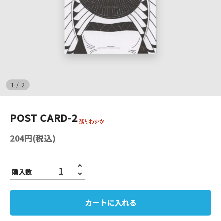
イベント
印刷見本
シルクスクリーン
1
/
2
無地素材
POST CARD-2
紙
204円(税込)
はんこ
雑貨
購入数
本
カートに入れる
文房具