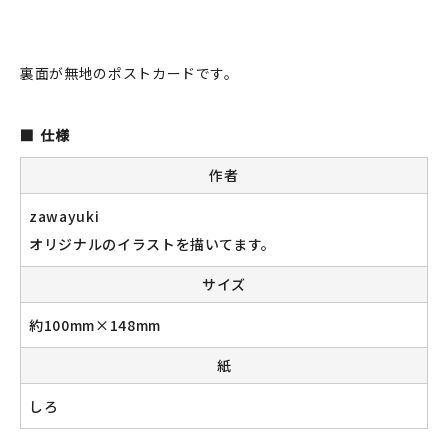
JAMグッズ
台湾グッズ
裏面が無地のポストカードです。
在庫限り
仕様
作者
zawayuki
おすすめ特集
オリジナルのイラストを描いてます。
読みもの
サイズ
約100mm×148mm
イベント・ワークショップ
紙
ギャラリー
しろ
おしらせ