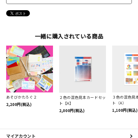
一緒に購入されている商品
あそびかたろぐ２
３色の混色見
２色の混色見本カードセッ
ト（A）
ト【A】
2,200円(税込)
1,100円(税込)
2,000円(税込)
マイアカウント