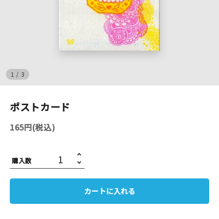
イベント
印刷見本
シルクスクリーン
1
/
3
無地素材
ポストカード
紙
165円(税込)
はんこ
購入数
雑貨
本
カートに入れる
文房具