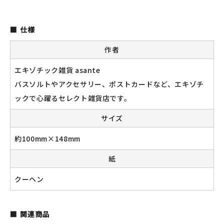
JAMグッズ
仕様
台湾グッズ
作者
在庫限り
エキゾチック雑貨 asante
バスソルトやアクセサリー、ポストカードなど、エキゾチ
ックで心躍るセレクト雑貨店です。
おすすめ特集
サイズ
約100mm×148mm
読みもの
紙
イベント・ワークショップ
クーヘン
ギャラリー
おしらせ
関連商品