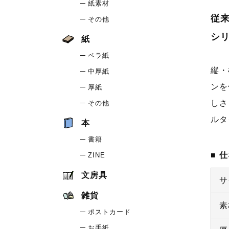
紙素材
従
その他
シ
紙
ペラ紙
縦・
中厚紙
ンを
厚紙
しさ
その他
ルタ
本
書籍
仕
ZINE
文房具
サ
雑貨
素
ポストカード
お手紙