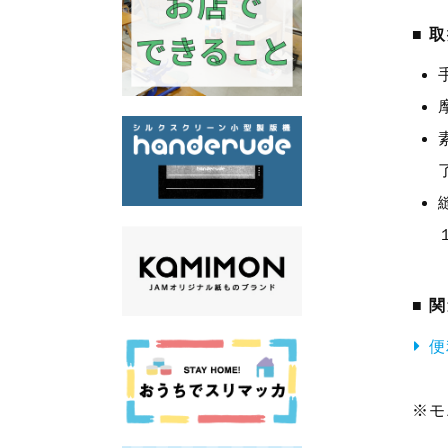
取
関
便
※モ