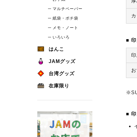
厚
マルチペーパー
カ
紙袋・ポチ袋
メモ・ノート
いろいろ
印
はんこ
印
JAMグッズ
お
台湾グッズ
在庫限り
※S
印