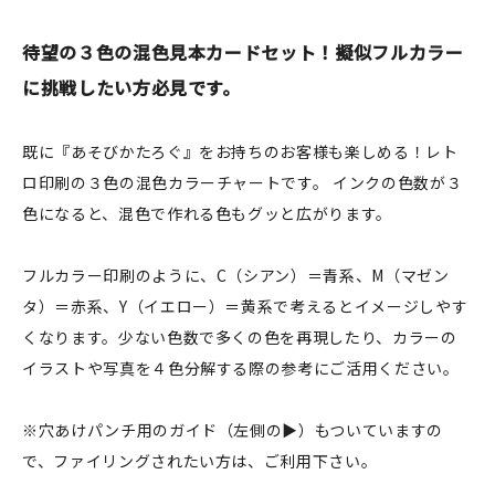
JAMグッズ
待望の３色の混色見本カードセット！擬似フルカラー
台湾グッズ
に挑戦したい方必見です。
在庫限り
既に『あそびかたろぐ』をお持ちのお客様も楽しめる！レト
ロ印刷の３色の混色カラーチャートです。 インクの色数が３
色になると、混色で作れる色もグッと広がります。
おすすめ特集
フルカラー印刷のように、C（シアン）＝青系、M（マゼン
タ）＝赤系、Y（イエロー）＝黄系で考えるとイメージしやす
読みもの
くなります。少ない色数で多くの色を再現したり、カラーの
イベント・ワークショップ
イラストや写真を４色分解する際の参考にご活用ください。
ギャラリー
※穴あけパンチ用のガイド（左側の▶）もついていますの
で、ファイリングされたい方は、ご利用下さい。
おしらせ