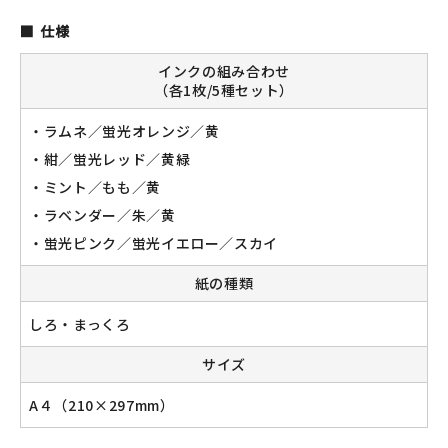
仕様
インクの組み合わせ
新規会員登録
（各1枚/5種セット）
・ラムネ／蛍光オレンジ／黄
ログイン
・紺／蛍光レッド／黄緑
マイアカウント
・ミント／もも／黄
・ラベンダー／朱／黄
カートを見る
・蛍光ピンク／蛍光イエロー／スカイ
お買い物ガイド
紙の種類
よくある質問
しろ・まっくろ
サイズ
お問い合わせ
A４（210×297mm）