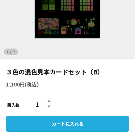
イベント
印刷見本
シルクスクリーン
1
/
7
無地素材
３色の混色見本カードセット（B）
紙
1,100円(税込)
はんこ
雑貨
購入数
本
カートに入れる
文房具