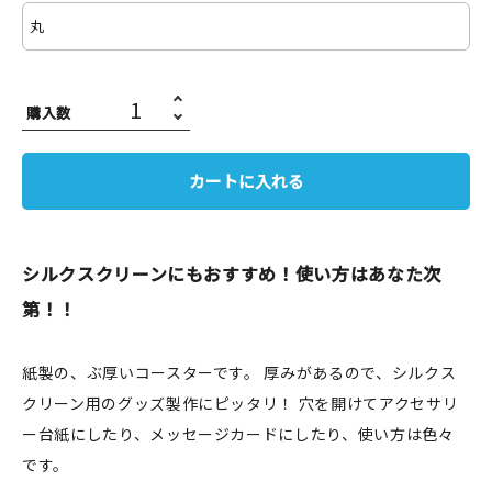
JAMグッズ
台湾グッズ
購入数
在庫限り
カートに入れる
おすすめ特集
シルクスクリーンにもおすすめ！使い方はあなた次
読みもの
第！！
イベント・ワークショップ
紙製の、ぶ厚いコースターです。 厚みがあるので、シルクス
クリーン用のグッズ製作にピッタリ！ 穴を開けてアクセサリ
ギャラリー
ー台紙にしたり、メッセージカードにしたり、使い方は色々
おしらせ
です。