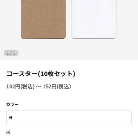
イベント
印刷見本
シルクスクリーン
1
/
5
無地素材
コースター(10枚セット)
紙
102円(税込) 〜 152円(税込)
はんこ
雑貨
カラー
本
文房具
形