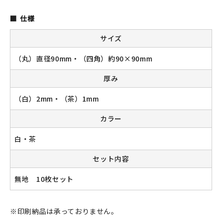
仕様
サイズ
新規会員登録
（丸）直径90mm・（四角）約90×90mm
ログイン
厚み
マイアカウント
（白）2mm・（茶）1mm
カートを見る
カラー
お買い物ガイド
白・茶
セット内容
よくある質問
無地 10枚セット
お問い合わせ
※印刷納品は承っておりません。