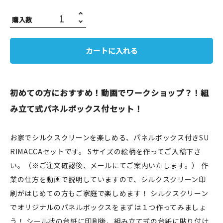
JAMグッズ
購入数
台湾グッズ
カートに入れる
在庫限り
初めての方におすすめ！動画でワークショップ？！組
み立て式パネルボックス付セット！
おすすめ特集
お家でシルクスクリーンを楽しめる、パネルボックス付きSU
読みもの
RIMACCAセットです。 Sサイズの絵柄を作ってご入稿下さ
イベント・ワークショップ
い。（※ご注文確認後、メールにてご案内いたします。） 作
業の仕方を動画で説明していますので、シルクスクリーン印
ギャラリー
刷がはじめての方もご家庭で楽しめます！ シルクスクリーン
でオリジナルのパネルボックスをまずは１つ作ってみましょ
おしらせ
う！ シール状の台紙に印刷後、組み立て式の台紙に貼り付け