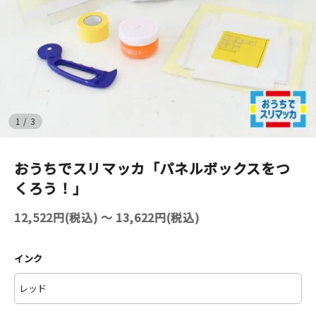
イベント
印刷見本
シルクスクリーン
1
/
3
無地素材
おうちでスリマッカ「パネルボックスをつ
紙
くろう！」
はんこ
12,522円(税込) 〜 13,622円(税込)
雑貨
インク
本
文房具