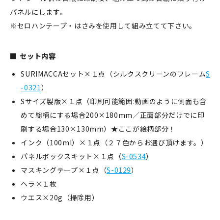
パネルにします。
※セロハンテープ・はさみを使用して組み立てて下さい。
新規会員登録
セット内容
ログイン
SURIMACCAセット×１点（シルクスクリーンのフレーム
S
-0321
）
マイアカウント
Sサイズ製版×１点（印刷可能範囲:動画のように側面も含
カートを見る
めて総柄にする場合200×180mm／正面部分だけでに印
刷する場合130×130mm）★ここが絵柄部分！
お買い物ガイド
インク（100ml）×１点（２７色からお選び頂けます。）
パネルボックスキット×１点（
S-0534
）
よくある質問
マスキングテープ×１点（
S-0129
）
お問い合わせ
ヘラ×１枚
ウエス×20g（掃除用）