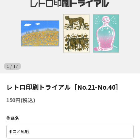
イベント
印刷見本
シルクスクリーン
無地素材
1
/
17
紙
レトロ印刷トライアル［No.21-No.40］
はんこ
150円(税込)
雑貨
本
作品名
文房具