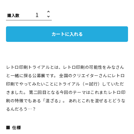
JAMグッズ
購入数
台湾グッズ
カートに入れる
在庫限り
レトロ印刷トライアルとは、レトロ印刷の可能性をみなさん
おすすめ特集
と一緒に探る公募展です。 全国のクリエイターさんにレトロ
読みもの
印刷でやってみたいことにトライアル（＝試行）していただ
きました。 第二回目となる今回のテーマはこれまたレトロ印
イベント・ワークショップ
刷の特徴でもある「混ざる」。 あれとこれを混ぜるとどうな
るんだろう…？
ギャラリー
おしらせ
仕様