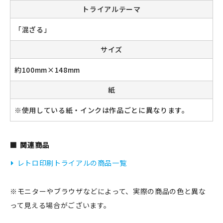
トライアルテーマ
「混ざる」
新規会員登録
サイズ
ログイン
約100mm×148mm
マイアカウント
紙
※使用している紙・インクは作品ごとに異なります。
カートを見る
お買い物ガイド
関連商品
よくある質問
レトロ印刷トライアルの商品一覧
お問い合わせ
※モニターやブラウザなどによって、実際の商品の色と異な
って見える場合がございます。