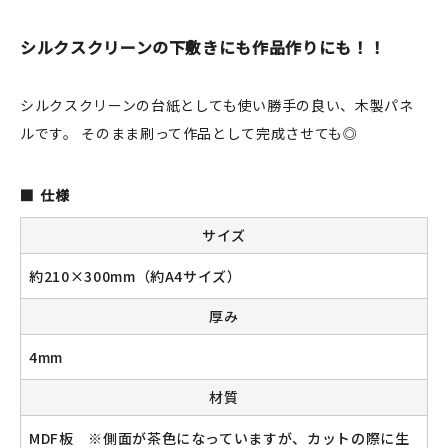
JAMグッズ
シルクスクリーンの下敷きにも作品作りにも！！
台湾グッズ
シルクスクリーンの台紙としても使い勝手の良い、木製パネ
在庫限り
ルです。 そのまま刷って作品として完成させても◎
仕様
おすすめ特集
サイズ
約210×300mm（約A4サイズ）
読みもの
厚み
イベント・ワークショップ
4mm
ギャラリー
材質
おしらせ
MDF板 ※側面が茶色になっていますが、カットの際に生