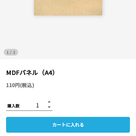
イベント
印刷見本
シルクスクリーン
1
/
2
無地素材
MDFパネル（A4）
紙
110円(税込)
はんこ
雑貨
購入数
本
カートに入れる
文房具