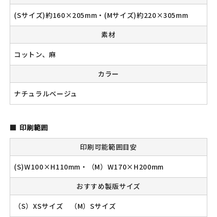
(Sサイズ)約160×205mm・(Mサイズ)約220×305mm
素材
新規会員登録
コットン、麻
ログイン
カラー
マイアカウント
ナチュラルベージュ
カートを見る
印刷範囲
お買い物ガイド
印刷可能範囲目安
よくある質問
(S)W100×H110mm・（M）W170×H200mm
お問い合わせ
おすすめ製版サイズ
（S）XSサイズ （M）Sサイズ