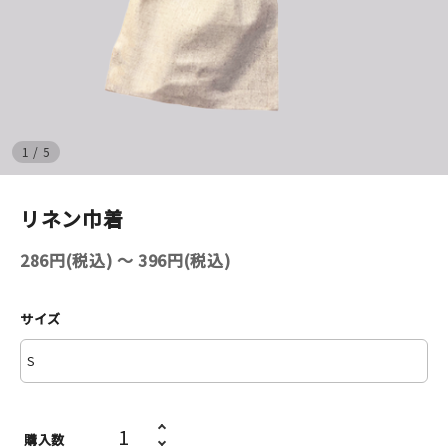
イベント
印刷見本
シルクスクリーン
1
/
5
無地素材
リネン巾着
紙
286円(税込) 〜 396円(税込)
はんこ
サイズ
雑貨
本
文房具
購入数