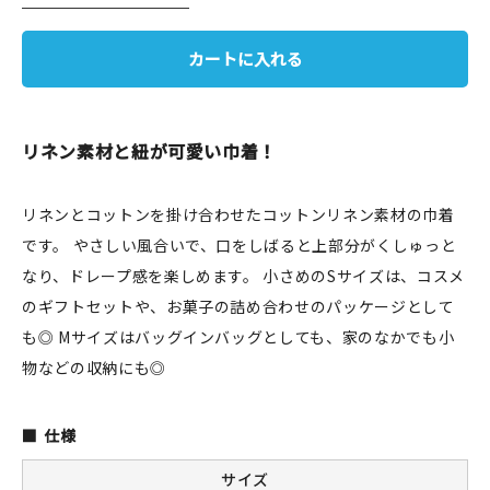
JAMグッズ
カートに入れる
台湾グッズ
在庫限り
リネン素材と紐が可愛い巾着！
リネンとコットンを掛け合わせたコットンリネン素材の巾着
です。 やさしい風合いで、口をしばると上部分がくしゅっと
おすすめ特集
なり、ドレープ感を楽しめます。 小さめのSサイズは、コスメ
読みもの
のギフトセットや、お菓子の詰め合わせのパッケージとして
も◎ Mサイズはバッグインバッグとしても、家のなかでも小
イベント・ワークショップ
物などの収納にも◎
ギャラリー
仕様
おしらせ
サイズ