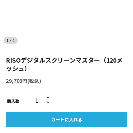
イベント
印刷見本
1
/
1
シルクスクリーン
無地素材
RISOデジタルスクリーンマスター（120メ
ッシュ）
紙
29,700円(税込)
はんこ
雑貨
購入数
本
カートに入れる
文房具