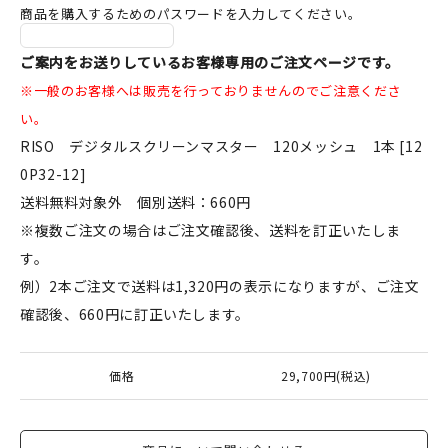
商品を購入するためのパスワードを入力してください。
JAMグッズ
ご案内をお送りしているお客様専用のご注文ページです。
台湾グッズ
※一般のお客様へは販売を行っておりませんのでご注意くださ
在庫限り
い。
RISO デジタルスクリーンマスター 120メッシュ 1本 [12
0P32-12]
送料無料対象外 個別送料：660円
※複数ご注文の場合はご注文確認後、送料を訂正いたしま
おすすめ特集
す。
読みもの
例）2本ご注文で送料は1,320円の表示になりますが、ご注文
確認後、660円に訂正いたします。
イベント・ワークショップ
ギャラリー
価格
29,700円(税込)
おしらせ