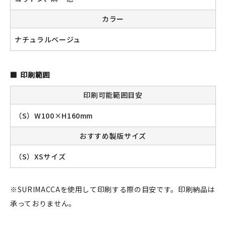
カラー
ナチュラルベージュ
新規会員登録
ログイン
印刷範囲
マイアカウント
印刷可能範囲目安
カートを見る
（S）W100×H160mm
おすすめ製版サイズ
お買い物ガイド
（S）XSサイズ
よくある質問
お問い合わせ
※SURIMACCAを使用して印刷する際の目安です。印刷納品は
承っておりません。