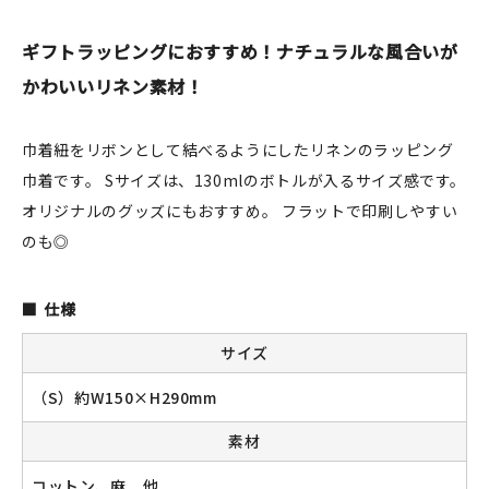
JAMグッズ
ギフトラッピングにおすすめ！ナチュラルな風合いが
台湾グッズ
かわいいリネン素材！
在庫限り
巾着紐をリボンとして結べるようにしたリネンのラッピング
巾着です。 Sサイズは、130mlのボトルが入るサイズ感です。
オリジナルのグッズにもおすすめ。 フラットで印刷しやすい
のも◎
おすすめ特集
読みもの
仕様
サイズ
イベント・ワークショップ
（S）約W150×H290mm
ギャラリー
素材
おしらせ
コットン、麻 他