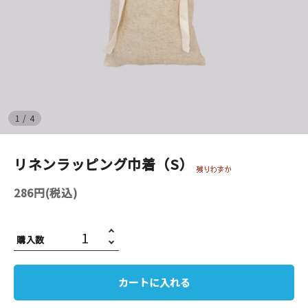
イベント
印刷見本
シルクスクリーン
1
/
4
無地素材
リネンラッピング巾着（S）
紙
286円(税込)
はんこ
雑貨
購入数
本
カートに入れる
文房具