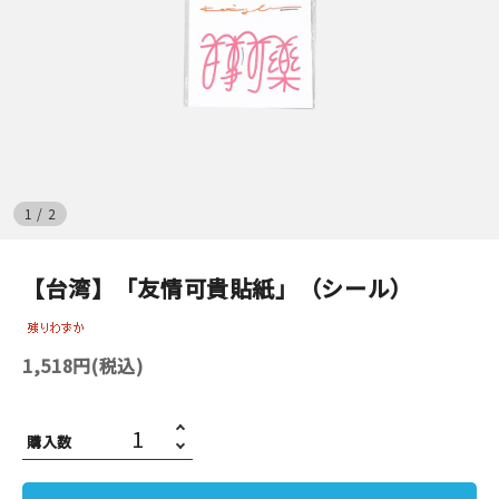
イベント
印刷見本
シルクスクリーン
無地素材
1
/
2
紙
【台湾】「友情可貴貼紙」（シール）
はんこ
1,518円(税込)
雑貨
本
購入数
文房具