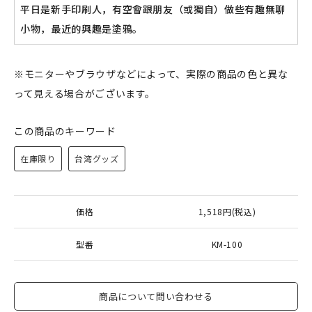
平日是新手印刷人，有空會跟朋友（或獨自）做些有趣無聊
小物，最近的興趣是塗鴉。
新規会員登録
※モニターやブラウザなどによって、実際の商品の色と異な
ログイン
って見える場合がございます。
マイアカウント
この商品のキーワード
カートを見る
在庫限り
台湾グッズ
お買い物ガイド
価格
1,518円(税込)
よくある質問
型番
KM-100
お問い合わせ
商品について問い合わせる