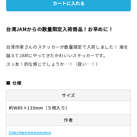
カートに入れる
JAMグッズ
台湾グッズ
台湾JAMからの数量限定入荷商品！お早めに！
在庫限り
台湾作家さんのステッカーが数量限定で入荷しました！ 海を
越えてJAMにやってきたかわいいステッカーです。
ズッ友！的な感じでしょうか…！（良い…！）
おすすめ特集
仕様
読みもの
サイズ
イベント・ワークショップ
約W85×135mm（５枚入り）
ギャラリー
作者
おしらせ
timchennnnnnnnn