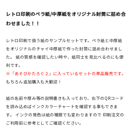
JAMグッズ
レトロ印刷のペラ紙/中厚紙をオリジナル封筒に詰め合
台湾グッズ
わせました！！
在庫限り
レトロ印刷で扱う紙のサンプルセットです。ペラ紙と中厚紙
をオリジナルのチャイ中厚紙で作った封筒に詰め合わせまし
た。 紙の質感を確認したい時や、紙同士を見比べるのにも便
利です。
おすすめ特集
※「あそびかたろぐ２」に入っているセットの単品販売です。
もちろん追加購入も大歓迎！
読みもの
イベント・ワークショップ
紙の名前や厚み等の説明書きも入っており、右下のQRコード
を読み込めばインクカラーチャートを確認する事もできま
ギャラリー
す。 インクの発色は紙の種類でも変わりますので 印刷注文の
ご利用前に参考としてご確認ください。
おしらせ