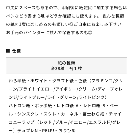
中央にスペースもあるので、印刷後に紙雑貨に加工する場合は
ペンなどの書き心地はどうか確認にも使えます。 色んな種類
の紙を1度に楽しめるのも嬉しい◎ご自由にお楽しみ下さい。
新規会員登録
お手元のバインダーに挟んで保管するのも◎
ログイン
仕様
マイアカウント
紙の種類
カートを見る
全39種 各１枚
わら半紙・ホワイト・クラフト紙・色紙（フラミンゴ/グリ
お買い物ガイド
ーン/ブライトイエロー/アイボリー/クリーム/ディープオレ
よくある質問
ンジ/ライトブルー/ライトグリーン/ライトピンク）
ハトロン紙・ポッポ紙・レトロ紙-A・レトロ紙-B・ベー
お問い合わせ
ル・シンスクレ・スクレ・カーネル・富士わら紙・チャイ
コニーラップ（レッド /ブルー/イエロー/エメラルド/グレ
ー）デュプレN・PELP!・おりひめ