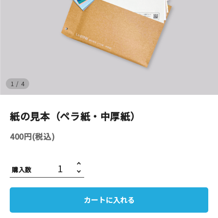
イベント
印刷見本
シルクスクリーン
1
/
4
無地素材
紙の見本（ペラ紙・中厚紙）
紙
400円(税込)
はんこ
雑貨
購入数
本
カートに入れる
文房具