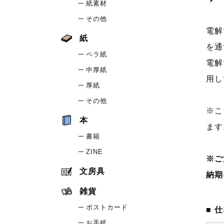
紙素材
その他
電解
紙
を通
ペラ紙
電解
中厚紙
用し
厚紙
その他
※こ
本
ます
書籍
ZINE
※ご
文房具
納期
雑貨
ポストカード
仕
お手紙