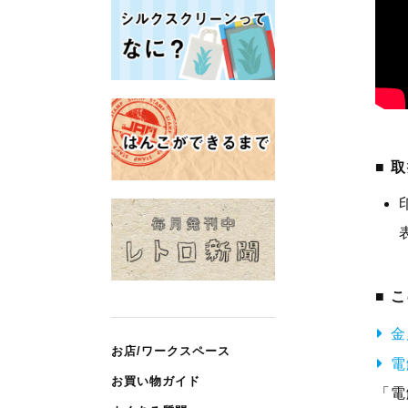
取
こ
金
お店/ワークスペース
電
お買い物ガイド
「電