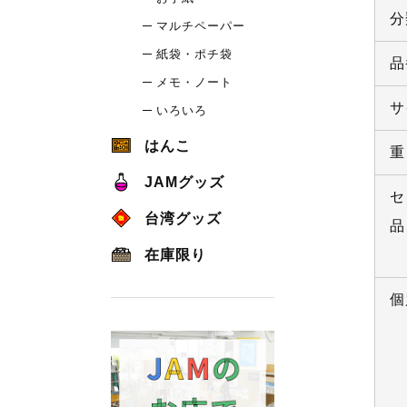
分
マルチペーパー
紙袋・ポチ袋
品
メモ・ノート
サ
いろいろ
はんこ
重
JAMグッズ
セ
台湾グッズ
品
在庫限り
個