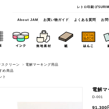
レトロ印刷
SURI
About JAM
お買い物ガイド
よくある質問
お問
クスクリーン
>
電解マーキング用品
すめ商品
ント
電解マ
D-001
91,30