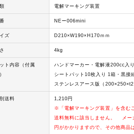
類
電解マーキング装置
番
NEー006mini
イズ
D210×W190×H170ｍｍ
さ
4kg
ット内容（付属
ハンドマーカー・電解液200cc入り
）
シートパット10枚入り 1箱・黒
ステンレスアース版（200×250×
別送料
1,210円
※「電解マーキング装置」を含むご注
送料無料に該当しません。 メーカ
円がかかりますので、その他商品