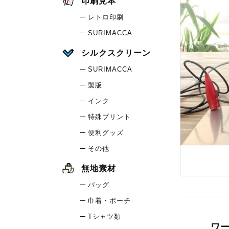
印刷見本
レトロ印刷
SURIMACCA
シルクスクリーン
SURIMACCA
製版
インク
特殊プリント
便利グッズ
その他
無地素材
バッグ
巾着・ポーチ
Tシャツ類
ワ