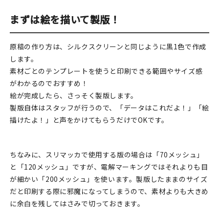
在庫限り
まずは絵を描いて製版！
原稿の作り方は、シルクスクリーンと同じように黒1色で作成
します。
素材ごとのテンプレートを使うと印刷できる範囲やサイズ感
おすすめ特集
がわかるのでおすすめ！
絵が完成したら、さっそく製版します。
読みもの
製版自体はスタッフが行うので、「データはこれだよ！」「絵
イベント・ワークショップ
描けたよ！」と声をかけてもらうだけでOKです。
ギャラリー
ちなみに、スリマッカで使用する版の場合は「70メッシュ」
おしらせ
と「120メッシュ」ですが、電解マーキングではそれよりも目
が細かい「200メッシュ」を使います。製版したままのサイズ
だと印刷する際に邪魔になってしまうので、素材よりも大きめ
に余白を残してはさみで切っておきます。