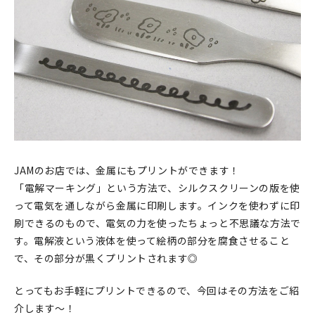
印刷見本
シルクスクリーン
無地素材
紙
本
JAMのお店では、金属にもプリントができます！
文房具
「電解マーキング」という方法で、シルクスクリーンの版を使
って電気を通しながら金属に印刷します。インクを使わずに印
雑貨
刷できるのもので、電気の力を使ったちょっと不思議な方法で
はんこ
す。電解液という液体を使って絵柄の部分を腐食させること
で、その部分が黒くプリントされます◎
JAMグッズ
とってもお手軽にプリントできるので、今回はその方法をご紹
台湾グッズ
介します～！