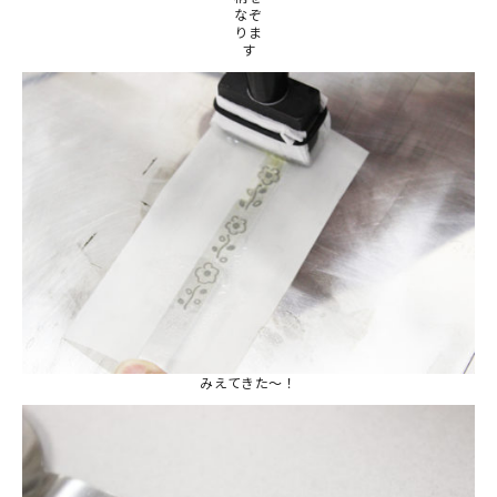
なぞ
りま
す
みえてきた～！