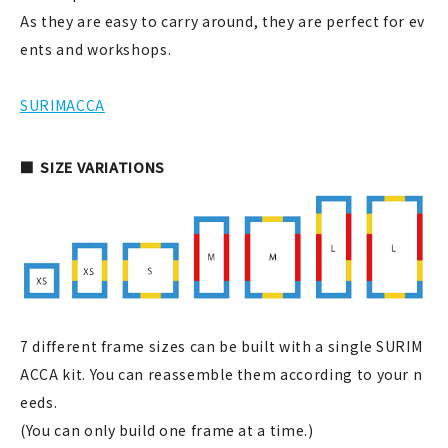
As they are easy to carry around, they are perfect for ev
ents and workshops.
新規会員登録
SURIMACCA
ログイン
SIZE VARIATIONS
マイアカウント
カートを見る
お買い物ガイド
よくある質問
7 different frame sizes can be built with a single SURIM
お問い合わせ
ACCA kit. You can reassemble them according to your n
eeds.
(You can only build one frame at a time.)