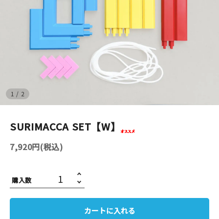
イベント
印刷見本
シルクスクリーン
無地素材
1
/
2
紙
SURIMACCA SET【W】
はんこ
7,920円(税込)
雑貨
購入数
本
文房具
カートに入れる