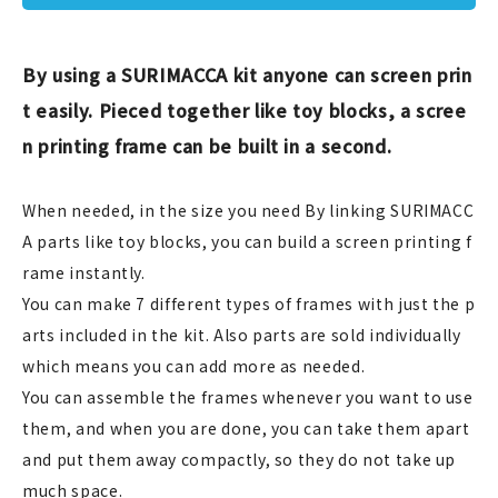
JAMグッズ
By using a SURIMACCA kit anyone can screen prin
台湾グッズ
t easily. Pieced together like toy blocks, a scree
在庫限り
n printing frame can be built in a second.
When needed, in the size you need By linking SURIMACC
A parts like toy blocks, you can build a screen printing f
おすすめ特集
rame instantly.
You can make 7 different types of frames with just the p
読みもの
arts included in the kit. Also parts are sold individually
イベント・ワークショップ
which means you can add more as needed.
You can assemble the frames whenever you want to use
ギャラリー
them, and when you are done, you can take them apart
and put them away compactly, so they do not take up
おしらせ
much space.