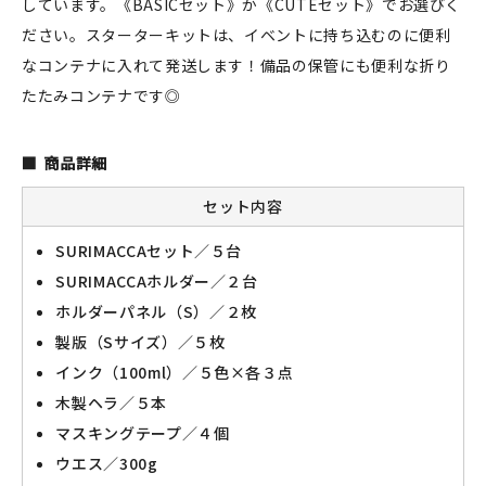
しています。《BASICセット》か《CUTEセット》でお選びく
ださい。スターターキットは、イベントに持ち込むのに便利
なコンテナに入れて発送します！備品の保管にも便利な折り
新規会員登録
たたみコンテナです◎
ログイン
商品詳細
マイアカウント
セット内容
カートを見る
SURIMACCAセット／５台
SURIMACCAホルダー／２台
お買い物ガイド
ホルダーパネル（S）／２枚
製版（Sサイズ）／５枚
よくある質問
インク（100ml）／５色×各３点
お問い合わせ
木製ヘラ／５本
マスキングテープ／４個
ウエス／300g