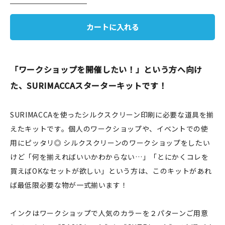
JAMグッズ
カートに入れる
台湾グッズ
在庫限り
「ワークショップを開催したい！」という方へ向け
た、SURIMACCAスターターキットです！
SURIMACCAを使ったシルクスクリーン印刷に必要な道具を揃
おすすめ特集
えたキットです。個人のワークショップや、イベントでの使
読みもの
用にピッタリ◎ シルクスクリーンのワークショップをしたい
けど「何を揃えればいいかわからない…」「とにかくコレを
イベント・ワークショップ
買えばOKなセットが欲しい」という方は、このキットがあれ
ば最低限必要な物が一式揃います！
ギャラリー
おしらせ
インクはワークショップで人気のカラーを２パターンご用意