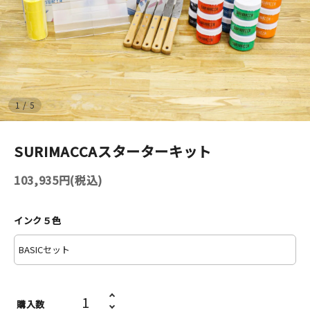
イベント
印刷見本
シルクスクリーン
1
/
5
無地素材
SURIMACCAスターターキット
紙
103,935円(税込)
はんこ
インク５色
雑貨
本
文房具
購入数