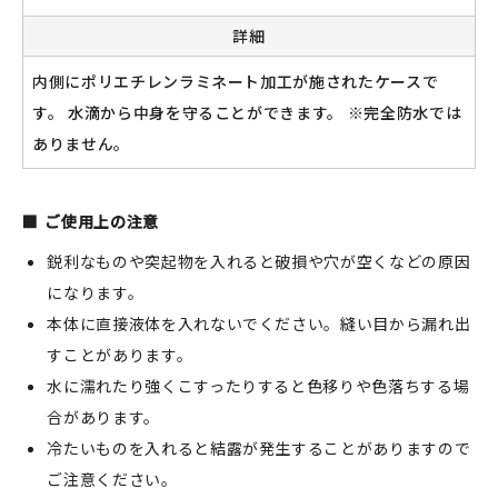
詳細
内側にポリエチレンラミネート加工が施されたケースで
新規会員登録
す。 水滴から中身を守ることができます。 ※完全防水では
ありません。
ログイン
マイアカウント
ご使用上の注意
カートを見る
鋭利なものや突起物を入れると破損や穴が空くなどの原因
になります。
お買い物ガイド
本体に直接液体を入れないでください。縫い目から漏れ出
すことがあります。
よくある質問
水に濡れたり強くこすったりすると色移りや色落ちする場
お問い合わせ
合があります。
冷たいものを入れると結露が発生することがありますので
ご注意ください。