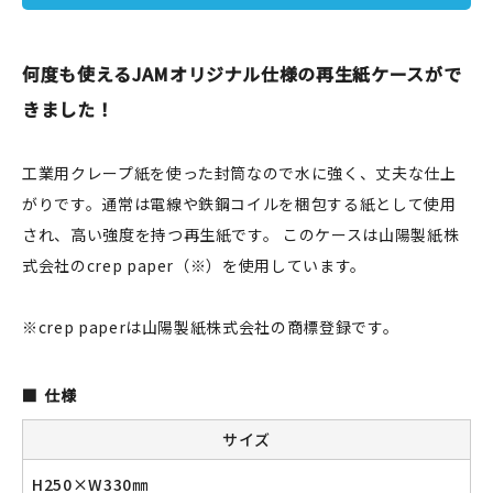
JAMグッズ
何度も使えるJAMオリジナル仕様の再生紙ケースがで
台湾グッズ
きました！
在庫限り
工業用クレープ紙を使った封筒なので水に強く、丈夫な仕上
がりです。通常は電線や鉄鋼コイルを梱包する紙として使用
され、高い強度を持つ再生紙です。 このケースは山陽製紙株
おすすめ特集
式会社のcrep paper（※）を使用しています。
読みもの
※crep paperは山陽製紙株式会社の商標登録です。
イベント・ワークショップ
仕様
ギャラリー
サイズ
おしらせ
H250×W330㎜