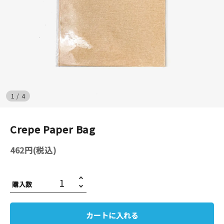
イベント
印刷見本
シルクスクリーン
無地素材
1
/
4
紙
Crepe Paper Bag
はんこ
462円(税込)
雑貨
購入数
本
文房具
カートに入れる