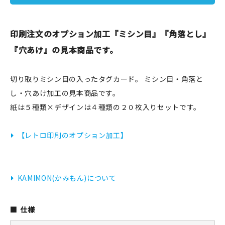
JAMグッズ
印刷注文のオプション加工『ミシン目』『角落とし』
台湾グッズ
『穴あけ』の見本商品です。
在庫限り
切り取りミシン目の入ったタグカード。 ミシン目・角落と
し・穴あけ加工の見本商品です。
紙は５種類×デザインは４種類の２０枚入りセットです。
おすすめ特集
【レトロ印刷のオプション加工】
読みもの
イベント・ワークショップ
KAMIMON(かみもん)について
ギャラリー
仕様
おしらせ