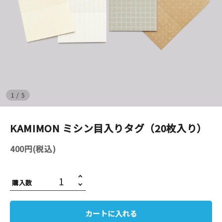
イベント
印刷見本
シルクスクリーン
無地素材
1
/
5
紙
KAMIMON ミシン目入りタグ（20枚入り）
はんこ
400円(税込)
雑貨
購入数
本
文房具
カートに入れる