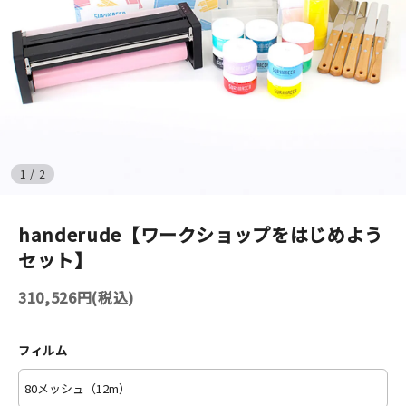
イベント
印刷見本
シルクスクリーン
無地素材
1
/
2
紙
handerude【ワークショップをはじめよう
セット】
はんこ
310,526円(税込)
雑貨
本
フィルム
文房具