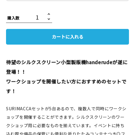
JAMグッズ
購入数
台湾グッズ
在庫限り
カートに入れる
待望のシルクスクリーン小型製版機handerudeが遂に
おすすめ特集
登場！！
ワークショップを開催したい方におすすめのセットで
読みもの
す！
イベント・ワークショップ
SURIMACCAセットが5台あるので、複数人で同時にワークシ
ギャラリー
ョップを開催することができます。シルクスクリーンのワー
クショップ用に必要なものを揃えています。イベントに持ち
おしらせ
込む際や備品の保管にも便利な折りたたみコンテナつき◎フ