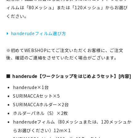
ィルムは「80メッシュ」または「120メッシュ」からお選び
ください。
新規会員登録
handerudeフィルム選び方
ログイン
※初めてWEBSHOPにてご注文いただくお客様に、ご注文
マイアカウント
後、確認のご連絡をさせていただく場合がございます。
カートを見る
handerude【ワークショップをはじめようセット】[内容]
お買い物ガイド
handerude×1台
SURIMACCAセット×5
よくある質問
SURIMACCAホルダー×2台
ホルダーパネル（S）×2枚
お問い合わせ
handerudeフィルム（80メッシュまたは、120メッシュか
らお選びください）12m×1