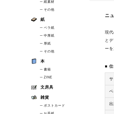
紙素材
その他
ニ
紙
ペラ紙
現代
中厚紙
とデ
厚紙
ーを
その他
本
仕
書籍
ZINE
サ
文房具
ペ
雑貨
出
ポストカード
お手紙