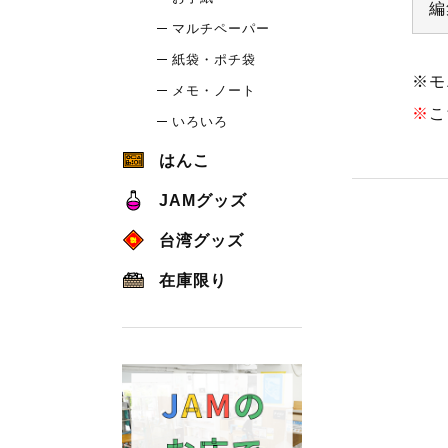
編
マルチペーパー
紙袋・ポチ袋
※モ
メモ・ノート
※
こ
いろいろ
はんこ
JAMグッズ
台湾グッズ
在庫限り