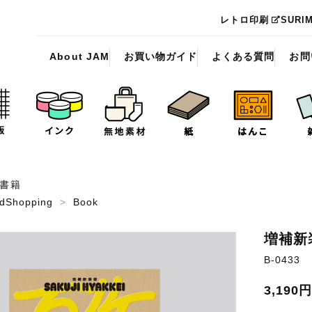
レトロ印刷
SURI
About JAM
お買い物ガイド
よくある質問
お問
書籍
dShopping
>
Book
増補新
B-0433
3,190