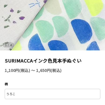
イベント
印刷見本
シルクスクリーン
無地素材
1
/
4
紙
SURIMACCAインク色見本手ぬぐい
はんこ
1,100円(税込) 〜 1,650円(税込)
雑貨
柄
本
文房具