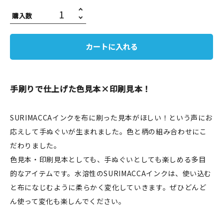
JAMグッズ
購入数
台湾グッズ
カートに入れる
在庫限り
手刷りで仕上げた色見本×印刷見本！
おすすめ特集
SURIMACCAインクを布に刷った見本がほしい！という声にお
応えして手ぬぐいが生まれました。色と柄の組み合わせにこ
読みもの
だわりました。
色見本・印刷見本としても、手ぬぐいとしても楽しめる多目
イベント・ワークショップ
的なアイテムです。水溶性のSURIMACCAインクは、使い込む
ギャラリー
と布になじむように柔らかく変化していきます。ぜひどんど
ん使って変化も楽しんでください。
おしらせ