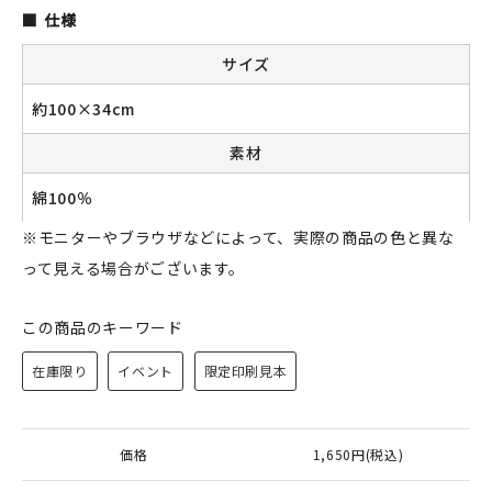
仕様
サイズ
新規会員登録
約100×34cm
ログイン
素材
マイアカウント
綿100％
※モニターやブラウザなどによって、実際の商品の色と異な
カートを見る
って見える場合がございます。
お買い物ガイド
この商品のキーワード
よくある質問
在庫限り
イベント
限定印刷見本
お問い合わせ
価格
1,650円(税込)