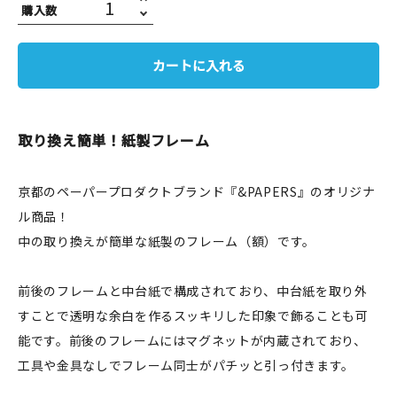
購入数
JAMグッズ
台湾グッズ
カートに入れる
在庫限り
取り換え簡単！紙製フレーム
京都のペーパープロダクトブランド『&PAPERS』のオリジナ
おすすめ特集
ル商品！
中の取り換えが簡単な紙製のフレーム（額）です。
読みもの
イベント・ワークショップ
前後のフレームと中台紙で構成されており、中台紙を取り外
すことで透明な余白を作るスッキリした印象で飾ることも可
ギャラリー
能です。前後のフレームにはマグネットが内蔵されており、
工具や金具なしでフレーム同士がパチッと引っ付きます。
おしらせ