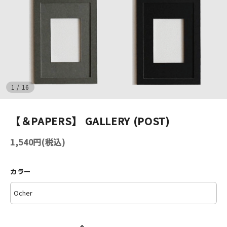
イベント
印刷見本
シルクスクリーン
1
/
16
無地素材
【＆PAPERS】 GALLERY (POST)
紙
1,540円(税込)
はんこ
雑貨
カラー
本
文房具