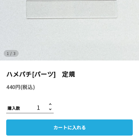
イベント
印刷見本
シルクスクリーン
1
/
3
無地素材
ハメパチ[パーツ] 定規
紙
440円(税込)
はんこ
雑貨
購入数
本
カートに入れる
文房具