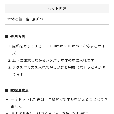
セット内容
本体と蓋 各1点ずつ
新規会員登録
ログイン
使用方法
マイアカウント
原稿をカットする ※150mm×30mmにおさまるサイ
ズ
カートを見る
上下に注意しながらハメパチ本体の中に入れます
フタを軽く力を入れて押し込むと完成（パチッと音が鳴
お買い物ガイド
ります）
よくある質問
取扱注意点
お問い合わせ
一度セットした後は、再度開けて中身を変えることはでき
ません
厚すぎる紙は、はさめません（0.5㎜以内推奨）