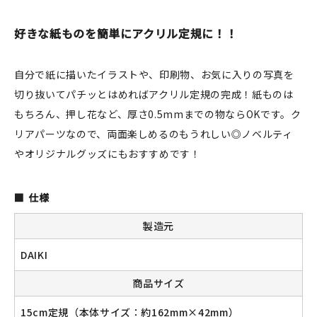
JAMグッズ
好きな紙ものを簡単にアクリル定規に！！
台湾グッズ
自分で紙に描いたイラストや、印刷物、お気に入りの写真を
在庫限り
切り抜いてパチッとはめればアクリル定規の完成！紙ものは
もちろん、押し花など、厚さ0.5mmまでの物ならOKです。ク
リアパーツなので、両面楽しめるのもうれしい◎ノベルティ
やオリジナルグッズにもおすすめです！
おすすめ特集
読みもの
仕様
製造元
イベント・ワークショップ
DAIKI
ギャラリー
商品サイズ
おしらせ
15cm定規（本体サイズ：約162mm×42mm）