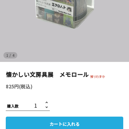
イベント
印刷見本
シルクスクリーン
無地素材
1
/
4
紙
懐かしい文房具展 メモロール
はんこ
825円(税込)
雑貨
購入数
本
文房具
カートに入れる