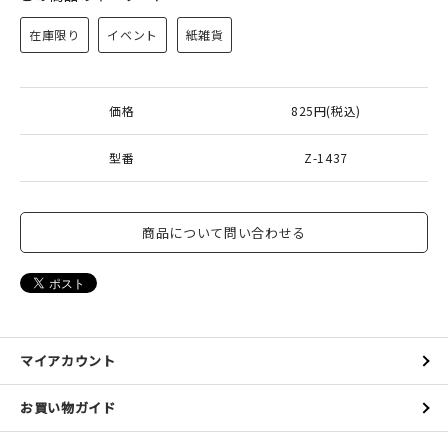
在庫限り
イベント
紙雑貨
新規会員登録
価格
825円(税込)
ログイン
型番
Z-1437
マイアカウント
カートを見る
商品について問い合わせる
お買い物ガイド
よくある質問
マイアカウント
お問い合わせ
お買い物ガイド