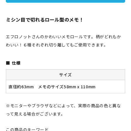
JAMグッズ
ミシン目で切れるロール型のメモ！
台湾グッズ
在庫限り
エフロノットさんのかわいいメモロールです。柄がどれもか
わいい！６種それぞれ切り離してもご使用できます。
仕様
おすすめ特集
サイズ
読みもの
直径約63mm メモのサイズ58mm x 110mm
イベント・ワークショップ
※モニターやブラウザなどによって、実際の商品の色と異な
ギャラリー
って見える場合がございます。
おしらせ
この商品のキーワード