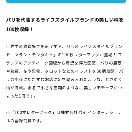
JAMグッズ
パリを代表するライフスタイルブランドの美しい柄を
台湾グッズ
100枚収録！
在庫限り
世界中の雑貨好きを魅了する、パリのライフスタイルブラン
ド「マラン・モンタギュ」の100枚レターブックが登場！ フ
ランスのアンティーク図版から着想を得た図案、パリの風景
おすすめ特集
や雑貨、花や果物、タロットなどのイラストを50柄収録。パ
リの小道にたたずむお店に足を踏み入れたような、ときめく
読みもの
柄が満載。まるで小さな宝箱のような、美しいモチーフがつ
イベント・ワークショップ
まった1冊です。
ギャラリー
※「100枚レターブック」は株式会社パイ インターナショナ
ルの登録商標です。
おしらせ