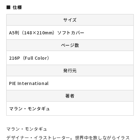
仕様
サイズ
新規会員登録
A5判（148×210mm）ソフトカバー
ログイン
ページ数
マイアカウント
216P（Full Color）
発行元
カートを見る
PIE International
お買い物ガイド
著者
よくある質問
マラン・モンタギュ
お問い合わせ
マラン・モンタギュ
デザイナー・イラストレーター。世界中を旅しながらイラス