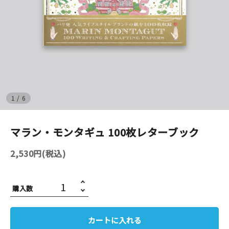
イベント
印刷見本
シルクスクリーン
無地素材
1
/
6
紙
マラン・モンタギュ 100枚レターブック
はんこ
2,530円(税込)
雑貨
購入数
本
文房具
カートに入れる