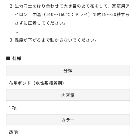
生地同士をはり合わせて大き目のあて布をして、家庭用ア
イロン 中温（140～160℃：ドライ）で約15～20秒ずら
さずに圧着してください。
新規会員登録
↓
温度が下がるまで動かさないでください。
ログイン
マイアカウント
仕様
カートを見る
分類
お買い物ガイド
布用ボンド（水性系接着剤）
内容量
よくある質問
17g
お問い合わせ
カラー
透明