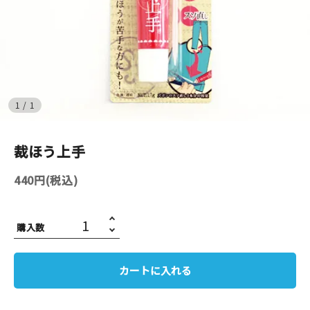
イベント
印刷見本
シルクスクリーン
1
/
1
無地素材
裁ほう上手
紙
440円(税込)
はんこ
購入数
雑貨
本
カートに入れる
文房具