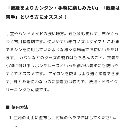
JAMグッズ
「裁縫をよりカンタン・手軽に楽しみたい」「裁縫は
苦手」という方にオススメ！
台湾グッズ
在庫限り
手芸やハンドメイドの強い味方。針も糸も使わず、布がくっ
つく布用接着剤です。使いやすい細口ノズルタイプ！ これま
でミシンを使用していたような様々な場面でお使いいただけ
ます。 カバンなどのグッズの製作はもちろんのこと、衣装や
小物に付けるリボンやレースといった細かい装飾にも使いや
おすすめ特集
すくてオススメです。 アイロンを使えばより速く接着できま
読みもの
す。針と糸を使わないのに接着力は強力で、洗濯・ドライク
リーニングも可能です。
イベント・ワークショップ
ギャラリー
使用方法
生地の両面に塗布し、付属のヘラで伸ばしてください。
おしらせ
↓