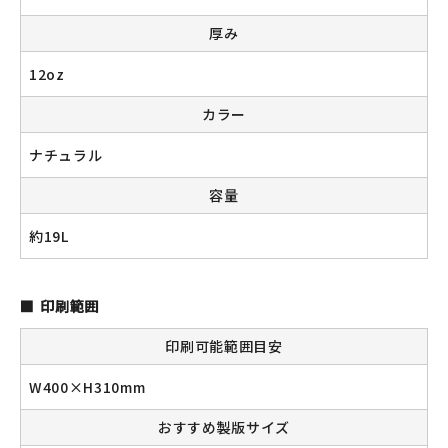
厚み
12oz
新規会員登録
カラー
ログイン
ナチュラル
マイアカウント
容量
カートを見る
約19L
お買い物ガイド
印刷範囲
よくある質問
印刷可能範囲目安
お問い合わせ
W400×H310mm
おすすめ製版サイズ