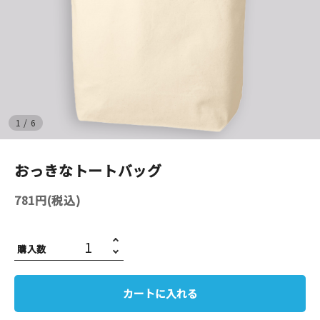
イベント
印刷見本
シルクスクリーン
1
/
6
無地素材
おっきなトートバッグ
紙
781円(税込)
はんこ
雑貨
購入数
本
カートに入れる
文房具