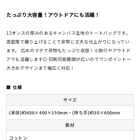
JAMグッズ
たっぷり大容量！アウトドアにも活躍！
台湾グッズ
12オンスの厚みのあるキャンバス生地のトートバッグです。
在庫限り
高密度で織り上げることで非常に丈夫な仕上がりになってい
ます。 広めのマチで荷物もたっぷり収容！小旅行やアウトド
アでも活躍します◎ 印刷可能範囲が広いのでワンポイント～
大きめデザインまで幅広く対応！
おすすめ特集
読みもの
仕様
サイズ
イベント・ワークショップ
(本体)約480×400×150mm・(持ち手)約30×600mm
ギャラリー
素材
おしらせ
コットン