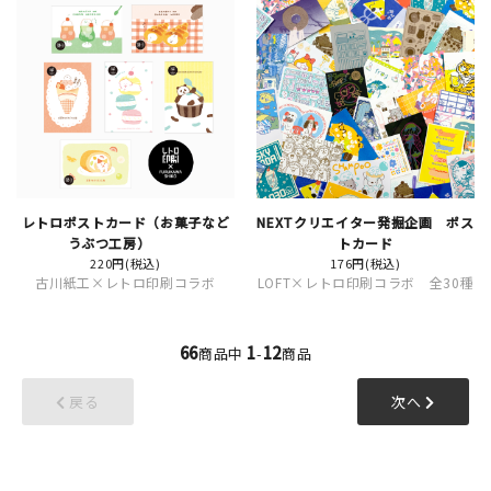
レトロポストカード（お菓子など
NEXTクリエイター発掘企画 ポス
うぶつ工房）
トカード
220円(税込)
176円(税込)
古川紙工×レトロ印刷コラボ
LOFT×レトロ印刷コラボ 全30種
66
1
12
商品中
-
商品
戻る
次へ