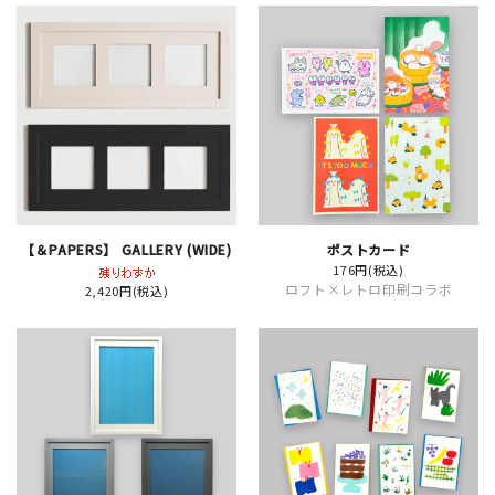
JAMグッズ
台湾グッズ
在庫限り
【＆PAPERS】 GALLERY (WIDE)
ポストカード
おすすめ特集
176円(税込)
ロフト×レトロ印刷コラボ
2,420円(税込)
読みもの
イベント・ワークショップ
ギャラリー
おしらせ