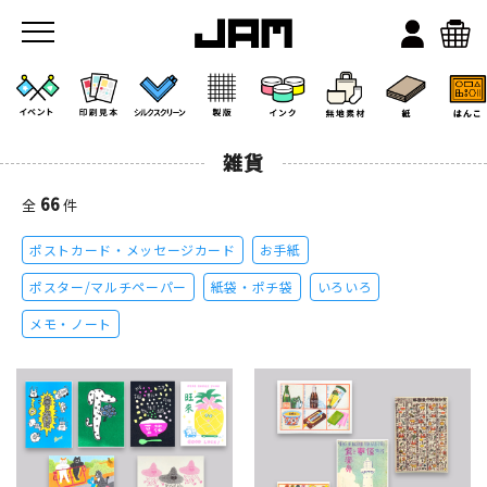
雑貨
66
全
件
ポストカード・メッセージカード
お手紙
JAMのこと
ポスター/マルチペーパー
紙袋・ポチ袋
いろいろ
メモ・ノート
お店/ワークスペース