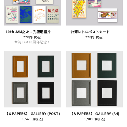
イベント
印刷見本
10th JAM之友：孔版明信片
台湾レトロポストカード
220円(税込)
220円(税込)
シルクスクリーン
台湾JAM10周年記念！
無地素材
紙
はんこ
雑貨
本
【＆PAPERS】 GALLERY (POST)
【＆PAPERS】 GALLERY (A4)
1,540円(税込)
1,980円(税込)
文房具