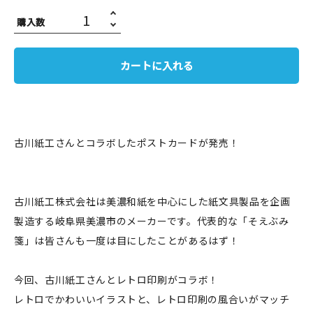
JAMグッズ
購入数
台湾グッズ
カートに入れる
在庫限り
古川紙工さんとコラボしたポストカードが発売！
おすすめ特集
読みもの
古川紙工株式会社は美濃和紙を中心にした紙文具製品を企画
製造する岐阜県美濃市のメーカーです。代表的な「そえぶみ
イベント・ワークショップ
箋」は皆さんも一度は目にしたことがあるはず！
ギャラリー
今回、古川紙工さんとレトロ印刷がコラボ！
おしらせ
レトロでかわいいイラストと、レトロ印刷の風合いがマッチ