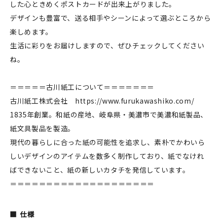
した心ときめくポストカードが出来上がりました。
デザインも豊富で、送る相手やシーンによって選ぶところから
楽しめます。
新規会員登録
生活に彩りをお届けしますので、ぜひチェックしてください
ね。
ログイン
＝＝＝＝＝古川紙工について＝＝＝＝＝＝＝
マイアカウント
古川紙工株式会社 https://www.furukawashiko.com/
カートを見る
1835年創業。和紙の産地、岐阜県・美濃市で美濃和紙製品、
紙文具製品を製造。
お買い物ガイド
現代の暮らしに合った紙の可能性を追求し、素朴でかわいら
しいデザインのアイテムを数多く制作しており、紙でなけれ
よくある質問
ばできないこと、紙の新しいカタチを発信しています。
お問い合わせ
＝＝＝＝＝＝＝＝＝＝＝＝＝＝＝＝＝＝＝＝
仕様