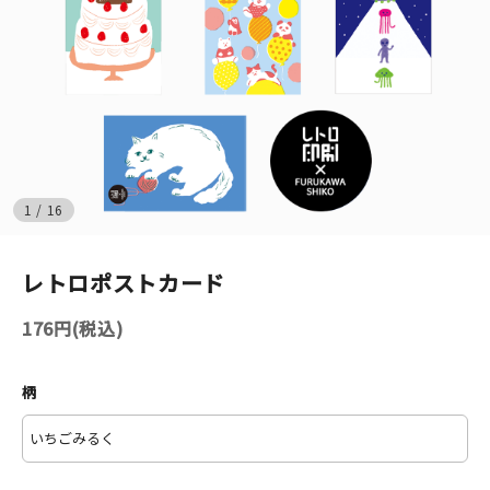
イベント
印刷見本
シルクスクリーン
無地素材
1
/
16
紙
レトロポストカード
はんこ
176円(税込)
雑貨
柄
本
文房具