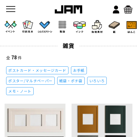
雑貨
78
全
件
ポストカード・メッセージカード
お手紙
JAMのこと
ポスター/マルチペーパー
紙袋・ポチ袋
いろいろ
メモ・ノート
お店/ワークスペース