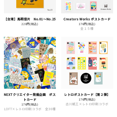
【台湾】馬明信片 No.01～No.25
Creators Works ポストカード
新規会員登録
220円(税込)
176円(税込)
全１５種
ログイン
マイアカウント
カートを見る
お買い物ガイド
よくある質問
NEXTクリエイター発掘企画 ポス
レトロポストカード【第２弾】
お問い合わせ
トカード
176円(税込)
古川紙工×レトロ印刷コラボ
176円(税込)
LOFT×レトロ印刷コラボ 全30種