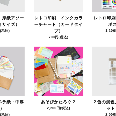
 厚紙アソー
レトロ印刷 インクカラ
レトロ印刷
きサイズ）
ーチャート（カードタイ
ポ
(税込)
プ）
1,10
700円(税込)
ペラ紙・中厚
あそびかたろぐ２
２色の混色
）
2,200円(税込)
ット
(税込)
2,00