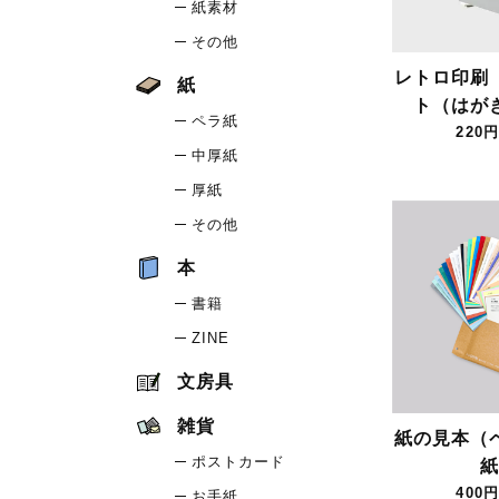
紙素材
その他
レトロ印刷
紙
ト（はが
ペラ紙
220円
中厚紙
厚紙
その他
本
書籍
ZINE
文房具
雑貨
紙の見本（
ポストカード
紙
400円
お手紙