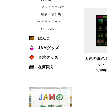
マルチペーパー
紙袋・ポチ袋
メモ・ノート
いろいろ
はんこ
JAMグッズ
台湾グッズ
３色の混色
ット
在庫限り
1,100