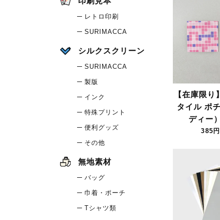
印刷見本
レトロ印刷
SURIMACCA
シルクスクリーン
SURIMACCA
製版
【在庫限り
インク
タイル ポ
特殊プリント
ディー
便利グッズ
385円
その他
無地素材
バッグ
巾着・ポーチ
Tシャツ類