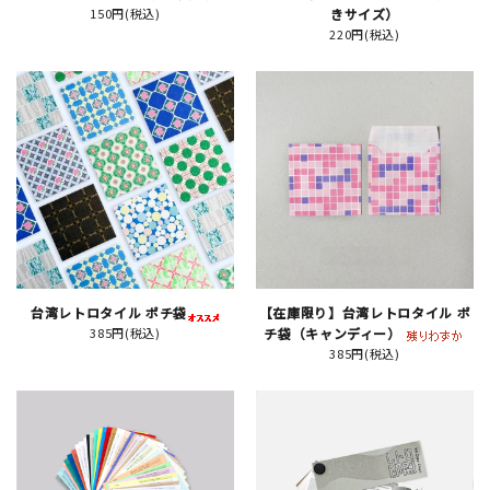
150円(税込)
きサイズ）
220円(税込)
イベント
印刷見本
シルクスクリーン
無地素材
紙
はんこ
台湾レトロタイル ポチ袋
【在庫限り】台湾レトロタイル ポ
385円(税込)
チ袋（キャンディー）
385円(税込)
雑貨
本
文房具