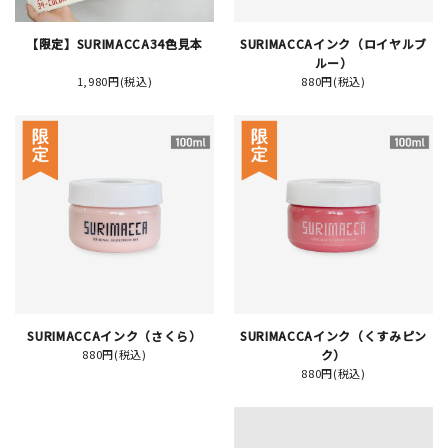
【限定】SURIMACCA34色見本
SURIMACCAインク（ロイヤルブ
イベント
ルー）
1,980円(税込)
880円(税込)
印刷見本
シルクスクリーン
無地素材
紙
はんこ
雑貨
SURIMACCAインク（さくら）
SURIMACCAインク（くすみピン
880円(税込)
ク）
880円(税込)
本
文房具