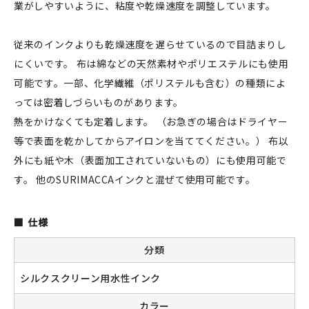
業がしやすいように、粘度や乾燥速度を調整しています。
従来のインクよりも乾燥速度を遅らせているので目詰まりし
新規会員登録
にくいです。 布は綿などの天然素材やポリエステルにも使用
可能です。一部、化学繊維（ポリステルも含む）の種類によ
ログイン
っては密着しづらいものがあります。
熱をかけなくても定着します。 （お急ぎの場合はドライヤー
マイアカウント
等で表面を乾かしてからアイロンを当ててください。） 布以
カートを見る
外にも紙や木（表面加工されていないもの）にも使用可能で
す。 他のSURIMACCAインクと混ぜて使用可能です。
お買い物ガイド
よくある質問
仕様
分類
お問い合わせ
シルクスクリーン用水性インク
カラー