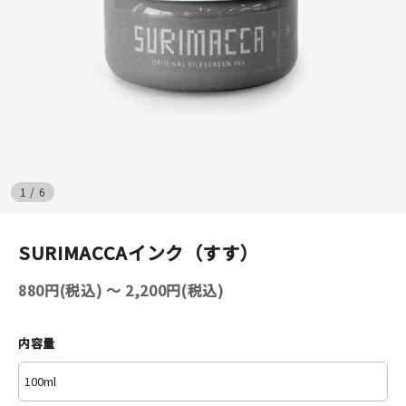
イベント
印刷見本
シルクスクリーン
無地素材
1
/
6
紙
SURIMACCAインク（すす）
はんこ
880円(税込) 〜 2,200円(税込)
雑貨
本
内容量
文房具