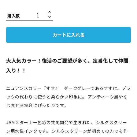
JAMグッズ
購入数
台湾グッズ
カートに入れる
在庫限り
大人気カラー！復活のご要望が多く、定番化して仲間
入り！！
おすすめ特集
読みもの
ニュアンスカラー『すす』 ダークグレーであるすすは、ブラ
ックの代わりに使うと柔らかい印象に。 アンティーク風やな
イベント・ワークショップ
じませる場合にぴったりです。
ギャラリー
JAM×ターナー色彩の共同開発で生まれた、シルクスクリー
おしらせ
ン用水性インクです。 シルクスクリーンが初めての方でも作