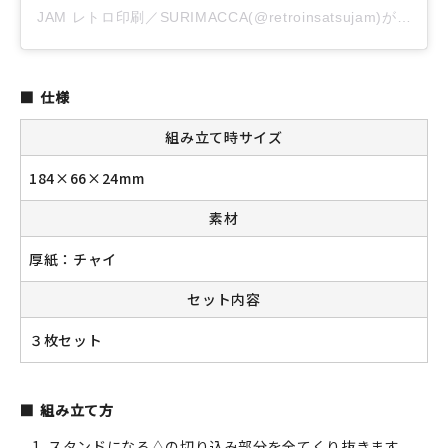
JAM レトロ印刷／SURIMACCA(@retroinsatsujam)がシェアした投稿
仕様
組み立て時サイズ
184×66×24mm
素材
厚紙：チャイ
セット内容
３枚セット
組み立て方
スタンドになる△の切り込み部分を全てくり抜きます