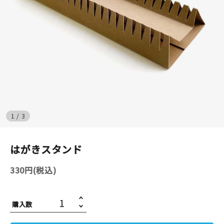
イベント
印刷見本
シルクスクリーン
無地素材
1
/
3
紙
はんこ
はがきスタンド
雑貨
330円(税込)
本
購入数
文房具