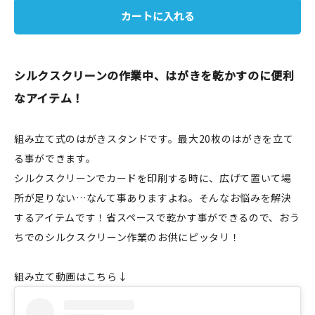
カートに入れる
JAMグッズ
台湾グッズ
シルクスクリーンの作業中、はがきを乾かすのに便利
在庫限り
なアイテム！
組み立て式のはがきスタンドです。最大20枚のはがきを立て
る事ができます。
おすすめ特集
シルクスクリーンでカードを印刷する時に、広げて置いて場
読みもの
所が足りない…なんて事ありますよね。そんなお悩みを解決
するアイテムです！省スペースで乾かす事ができるので、おう
イベント・ワークショップ
ちでのシルクスクリーン作業のお供にピッタリ！
ギャラリー
組み立て動画はこちら↓
おしらせ