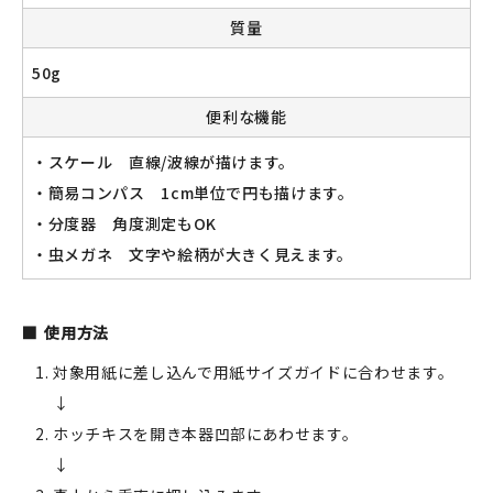
質量
50g
新規会員登録
便利な機能
ログイン
・スケール 直線/波線が描けます。
・簡易コンパス 1cm単位で円も描けます。
マイアカウント
・分度器 角度測定もOK
カートを見る
・虫メガネ 文字や絵柄が大きく見えます。
お買い物ガイド
使用方法
よくある質問
対象用紙に差し込んで用紙サイズガイドに合わせます。
↓
お問い合わせ
ホッチキスを開き本器凹部にあわせます。
↓