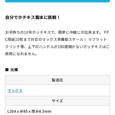
JAMグッズ
自分でホチキス製本に挑戦！
台湾グッズ
在庫限り
お手持ちの10号ホッチキスで、簡単に中綴じが出来ます。 PP
C用紙10枚まで対応のマックス多機能スケール！ ※フラット
クリンチ等、上下のハンドルが180度開かないホッチキスはご
使用になれません。
おすすめ特集
仕様
読みもの
製造元
イベント・ワークショップ
マックス
ギャラリー
サイズ
おしらせ
L204ｘW65ｘ厚み6.5mm