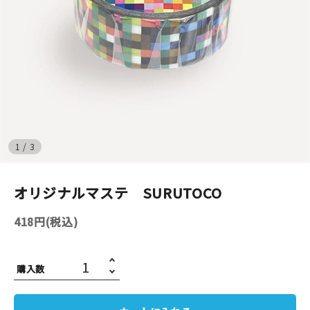
イベント
印刷見本
シルクスクリーン
無地素材
1
/
3
紙
オリジナルマステ SURUTOCO
はんこ
418円(税込)
雑貨
本
購入数
文房具