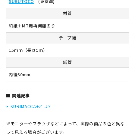
SURUTOCO
(東京都)
材質
和紙＋MT用再剥離のり
新規会員登録
テープ幅
ログイン
15ｍｍ（長さ5ｍ）
マイアカウント
紙管
カートを見る
内径30mm
お買い物ガイド
関連記事
よくある質問
SURIMACCA+とは？
お問い合わせ
※モニターやブラウザなどによって、実際の商品の色と異な
って見える場合がございます。