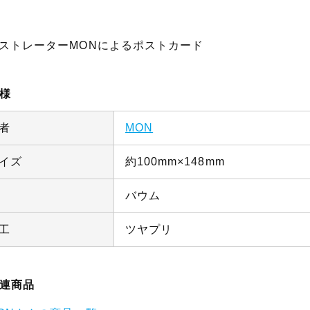
ストレーターMONによるポストカード
様
者
MON
イズ
約100mm×148mm
バウム
工
ツヤプリ
連商品