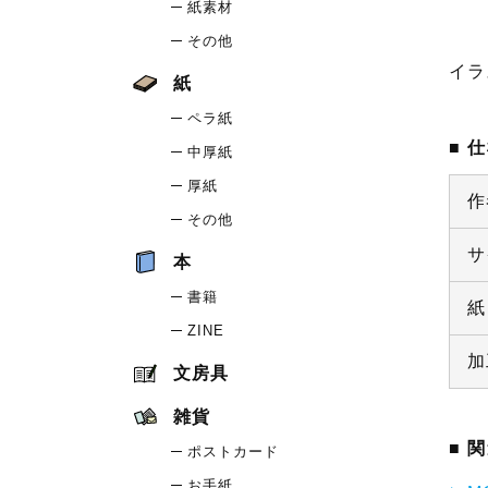
紙素材
その他
イラ
紙
ペラ紙
仕
中厚紙
厚紙
作
その他
サ
本
書籍
紙
ZINE
加
文房具
雑貨
関
ポストカード
お手紙