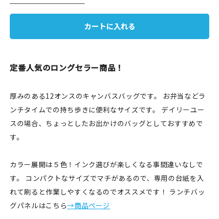
JAMグッズ
カートに入れる
台湾グッズ
在庫限り
定番人気のロングセラー商品！
厚みのある12オンスのキャンバスバッグです。 お弁当などラ
ンチタイムでの持ち歩きに便利なサイズです。 デイリーユー
おすすめ特集
スの場合、ちょっとしたお出かけのバッグとしておすすめで
読みもの
す。
イベント・ワークショップ
カラー展開は５色！インク選びが楽しくなる事間違いなしで
す。 コンパクトなサイズでマチがあるので、専用の台紙を入
ギャラリー
れて刷ると作業しやすくなるのでオススメです！ ランチバッ
おしらせ
グパネルはこちら
→商品ページ