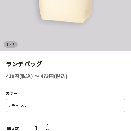
イベント
印刷見本
シルクスクリーン
1
/
9
無地素材
ランチバッグ
紙
418円(税込) 〜 473円(税込)
はんこ
カラー
雑貨
本
文房具
購入数