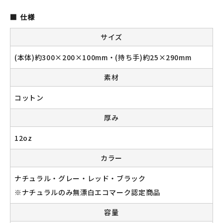
仕様
サイズ
新規会員登録
(本体)約300×200×100mm・(持ち手)約25×290mm
ログイン
素材
マイアカウント
コットン
カートを見る
厚み
お買い物ガイド
12oz
カラー
よくある質問
ナチュラル・グレー・レッド・ブラック
お問い合わせ
※ナチュラルのみ無漂白エコマーク認定商品
容量