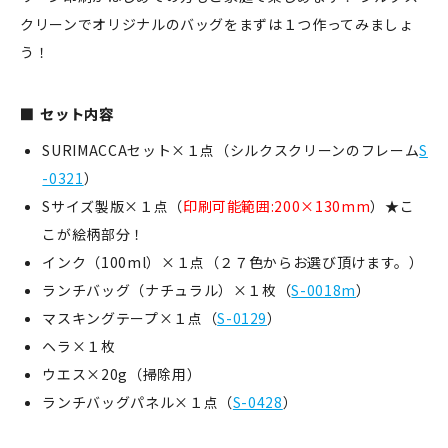
クリーンでオリジナルのバッグをまずは１つ作ってみましょ
う！
新規会員登録
セット内容
ログイン
SURIMACCAセット×１点（シルクスクリーンのフレーム
S
-0321
）
マイアカウント
Sサイズ製版×１点（
印刷可能範囲:200×130mm
）★こ
カートを見る
こが絵柄部分！
インク（100ml）×１点（２７色からお選び頂けます。）
お買い物ガイド
ランチバッグ（ナチュラル）×１枚（
S-0018m
）
マスキングテープ×１点（
S-0129
）
よくある質問
ヘラ×１枚
お問い合わせ
ウエス×20g（掃除用）
ランチバッグパネル×１点（
S-0428
）