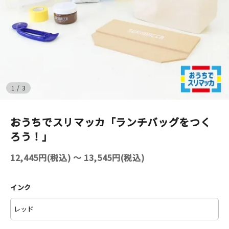
イベント
印刷見本
シルクスクリーン
1
/
3
無地素材
おうちでスリマッカ「ランチバッグをつく
紙
ろう！」
はんこ
12,445円(税込) 〜 13,545円(税込)
雑貨
インク
本
文房具