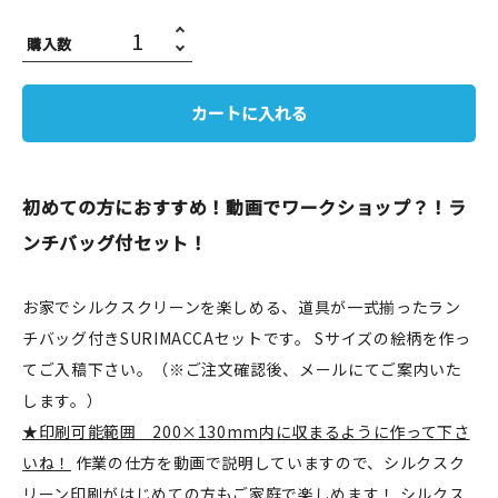
JAMグッズ
購入数
台湾グッズ
カートに入れる
在庫限り
初めての方におすすめ！動画でワークショップ？！ラ
ンチバッグ付セット！
おすすめ特集
お家でシルクスクリーンを楽しめる、道具が一式揃ったラン
読みもの
チバッグ付きSURIMACCAセットです。 Sサイズの絵柄を作っ
イベント・ワークショップ
てご入稿下さい。（※ご注文確認後、メールにてご案内いた
します。）
ギャラリー
★印刷可能範囲 200×130mm内に収まるように作って下さ
いね！
作業の仕方を動画で説明していますので、シルクスク
おしらせ
リーン印刷がはじめての方もご家庭で楽しめます！ シルクス